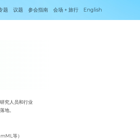
专题
议题
参会指南
会场 + 旅行
English
、研究人员和行业
的落地。
emML等）