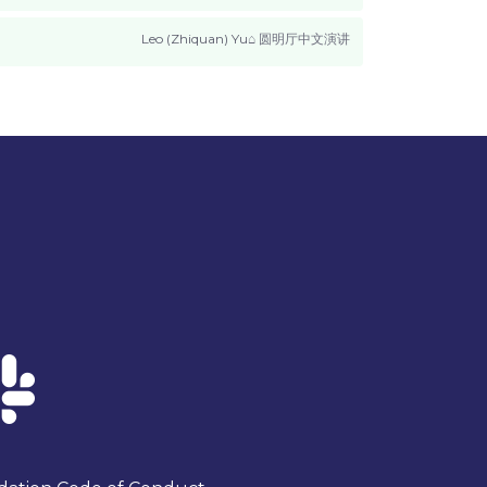
Leo (Zhiquan) Yu
圆明厅
中文演讲